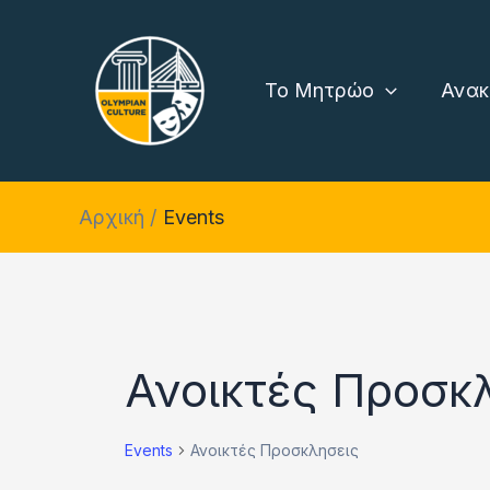
Μετάβαση
στο
περιεχόμενο
Το Μητρώο
Ανακ
Αρχική
Events
Events
Ανοικτές Προσκ
for
Events
Ανοικτές Προσκλησεις