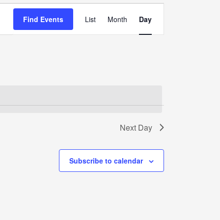
Event
Find Events
List
Month
Day
Views
Navigation
Next Day
Subscribe to calendar