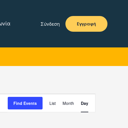
ωνία
Σύνδεση
Εγγραφή
Event
Find Events
List
Month
Day
Views
Navigation