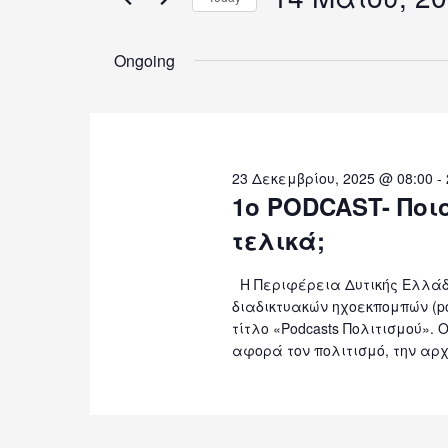
for
by
and
Keyword.
Select
date.
Ongoing
14
Views
Navigation
Μαΐου,
23 Δεκεμβρίου, 2025 @ 08:00
-
1ο PODCAST- Ποι
τελικά;
2026
Η Περιφέρεια Δυτικής Ελλάδα
διαδικτυακών ηχοεκπομπών (po
τίτλο «Podcasts Πολιτισμού».
αφορά τον πολιτισμό, την αρχ